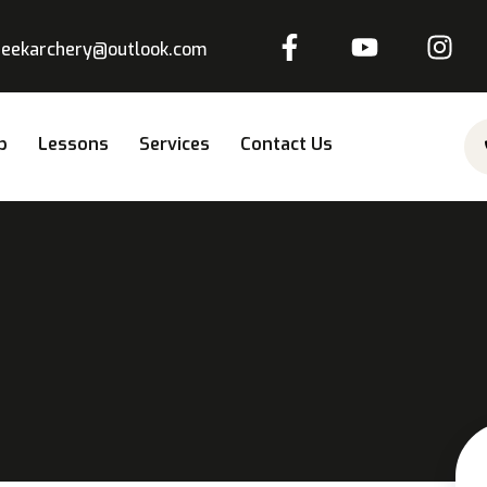
reekarchery@outlook.com
p
Lessons
Services
Contact Us