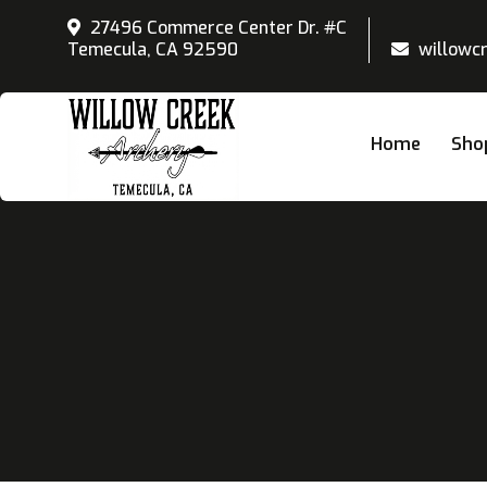
27496 Commerce Center Dr. #C
Temecula, CA 92590
willowc
Home
Sho